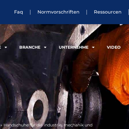
Faq
Normvorschriften
Ressourcen
E
BRANCHE
UNTERNEHME
VIDEO
»
Handschuhe für die industrie, mechanik und