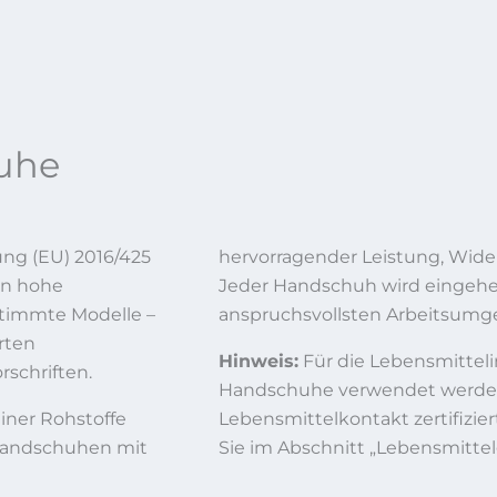
huhe
ng (EU) 2016/425
hervorragender Leistung, Wide
en hohe
Jeder Handschuh wird eingehen
stimmte Modelle –
anspruchsvollsten Arbeitsumg
rten
Hinweis:
Für die Lebensmittel
schriften.
Handschuhe verwendet werden, 
iner Rohstoffe
Lebensmittelkontakt zertifizier
ehandschuhen mit
Sie im Abschnitt „Lebensmitt