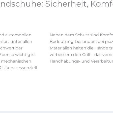
andschuhe: Sicherheit, Kom
und automobilen
Neben dem Schutz sind Komfort
fort unter allen
Bedeutung, besonders bei präz
ochwertiger
Materialien halten die Hände t
Ebenso wichtig ist
verbessern den Griff – das verri
ür mechanischen
Handhabungs- und Verarbeitun
siken – essenziell