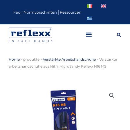
Zum
Inhalt
Faq
Normvorschriften
Ressourcen
springen
Home
»
produkte
»
Verstärkte Arbeitshandschuhe
»
Verstärkte
arbeitshandschuhe aus Nitril MicroSandy Reflexx N16 MS