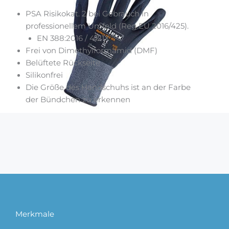
PSA Risikokat. 2 bei Gebrauch in
professionellem Umfeld (Reg EU 2016/425).
EN 388:2016 / 4121X
Frei von Dimethylformamid (DMF)
Belüftete Rückseite
Silikonfrei
Die Größe des Handschuhs ist an der Farbe
der Bündchen zu erkennen
Merkmale