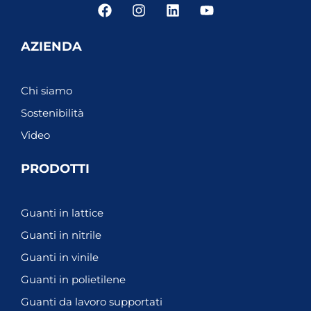
F
I
L
Y
a
n
i
o
c
s
n
u
e
t
k
t
AZIENDA
b
a
e
u
o
g
d
b
o
r
i
e
Chi siamo
k
a
n
m
Sostenibilità
Video
PRODOTTI
Guanti in lattice
Guanti in nitrile
Guanti in vinile
Guanti in polietilene
Guanti da lavoro supportati