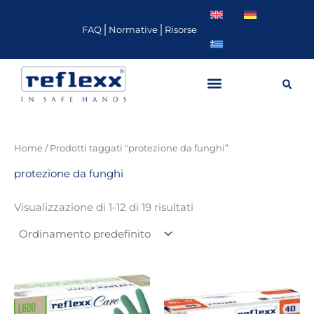
Vai
al
FAQ
Normative
Risorse
contenuto
Home
/ Prodotti taggati “protezione da funghi”
protezione da funghi
Visualizzazione di 1-12 di 19 risultati