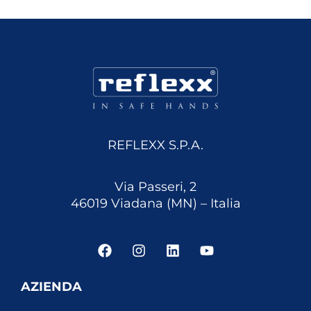
REFLEXX S.P.A.
Via Passeri, 2
46019 Viadana (MN) – Italia
F
I
L
Y
a
n
i
o
c
s
n
u
e
t
k
t
AZIENDA
b
a
e
u