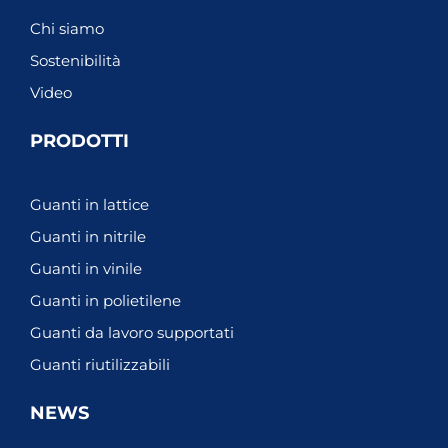
o
g
d
b
o
r
i
e
Chi siamo
k
a
n
m
Sostenibilità
Video
PRODOTTI
Guanti in lattice
Guanti in nitrile
Guanti in vinile
Guanti in polietilene
Guanti da lavoro supportati
Guanti riutilizzabili
NEWS